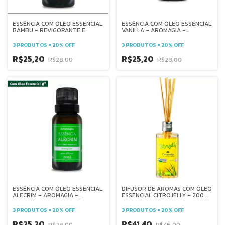
ESSÊNCIA COM ÓLEO ESSENCIAL
ESSÊNCIA COM ÓLEO ESSENCIAL
BAMBU - REVIGORANTE E
VANILLA - AROMAGIA -
HARMONIA - AROMAGIA -
relaxamento - ansiolítico -
FRESCOR - REVIGORANTE -
conforto -antioxidante -
3 PRODUTOS = 20% OFF
3 PRODUTOS = 20% OFF
ANTIESTRESSE - RENOVO -
digestivo
PAZ - EQUILÍBRIO - -
R$25,20
R$25,20
R$28,00
R$28,00
ESSÊNCIA COM ÓLEO ESSENCIAL
DIFUSOR DE AROMAS COM ÓLEO
ALECRIM - AROMAGIA -
ESSENCIAL CITROJELLY - 200 ml
revigorante - clareza mental -
- WNF
equilíbrio - estimulante -
3 PRODUTOS = 20% OFF
3 PRODUTOS = 20% OFF
aconchego
R$25,20
R$41,40
R$28,00
R$46,00