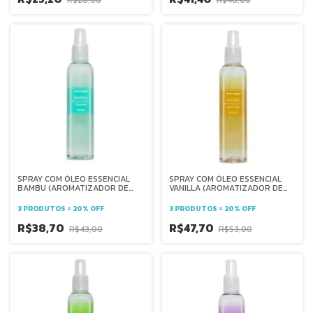
SPRAY COM ÓLEO ESSENCIAL
SPRAY COM ÓLEO ESSENCIAL
BAMBU (AROMATIZADOR DE
VANILLA (AROMATIZADOR DE
AMBIENTE) - 200 ml -
AMBIENTE) - 200 ml -
AROMAGIA
AROMAGIA
3 PRODUTOS = 20% OFF
3 PRODUTOS = 20% OFF
R$38,70
R$47,70
R$43,00
R$53,00