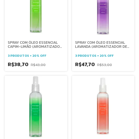
SPRAY COM ÓLEO ESSENCIAL
SPRAY COM ÓLEO ESSENCIAL
CAPIM-LIMÃO (AROMATIZADOR
LAVANDA (AROMATIZADOR DE
DE AMBIENTE) - 200 ml -
AMBIENTE) 200ml - AROMAGIA
AROMAGIA
3 PRODUTOS = 20% OFF
3 PRODUTOS = 20% OFF
R$38,70
R$47,70
R$43,00
R$53,00