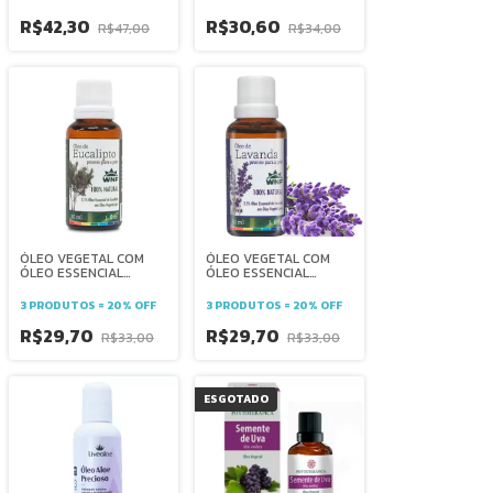
maciez hidratação
regeneração - anti-
aging -
R$42,30
R$30,60
R$47,00
R$34,00
hidrataçãoantiacne -
força - couro cabeludo
-
ÓLEO VEGETAL COM
ÓLEO VEGETAL COM
ÓLEO ESSENCIAL
ÓLEO ESSENCIAL
EUCALIPTO - WNF trato
LAVANDA PRONTO
respiratório - repelente
PARA PELE - WNF -
3 PRODUTOS = 20% OFF
3 PRODUTOS = 20% OFF
- dores musculares -
ANSIOLÍTICO - INSÔNIA
antiestresse- bem-
-ANTIACNE -
R$29,70
R$29,70
R$33,00
R$33,00
estar
RELAXANTE MUSCULAR
ESGOTADO