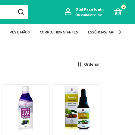
0
Olá!
Faça login
Ou cadastre-se
PÉS E MÃOS
CORPO/ HIDRATANTES
ESSÊNCIAS/ AROMATIZADO
Ordenar