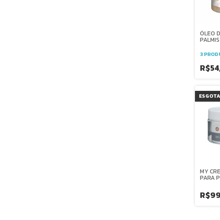
ÓLEO 
PALMIS
LASZL
3 PROD
R$54
ESGOT
MY CR
PARA P
OLEOSA
LASZL
R$9