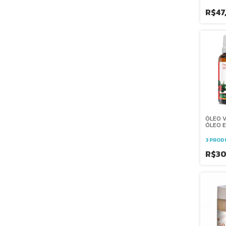
capila
carrea
R$47
ÓLEO 
ÓLEO E
WINTE
PRONT
3 PROD
WNF an
inflama
R$30
articul
muscul
contus