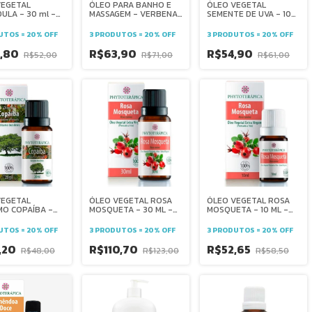
VEGETAL
ÓLEO VEGETAL
ÓLEO PARA BANHO E
ULA - 30 ml -
SEMENTE DE UVA - 100
MASSAGEM - VERBENA
DOS AROMAS -
ml - ARTE DOS
CAPIM LIMAO FRESCOR
AÇÃO- VARIZES
AROMAS- antioxidante
E EQUILÍBRIO -110ML
UTOS = 20% OFF
3 PRODUTOS = 20% OFF
3 PRODUTOS = 20% OFF
TRIZANTE -
- elasticidade - firmeza
ERADOR -
- massagens - pele
,80
R$54,90
R$63,90
R$52,00
R$61,00
R$71,00
GENS -
seca - carreador -
CNE
VEGETAL
ÓLEO VEGETAL ROSA
ÓLEO VEGETAL ROSA
MO COPAÍBA -
MOSQUETA - 30 ML -
MOSQUETA - 10 ML -
- ANTI-
CLAREADOR PELE ANTI
CLAREADOR PELE ANTI
ATÓRIO E
RUGAS HIDRATANTE
RUGAS HIDRATAÇÃO
UTOS = 20% OFF
3 PRODUTOS = 20% OFF
3 PRODUTOS = 20% OFF
ERADOR PELE -
OLHEIRAS QUELOIDES-
CICATRIZANTE -
TERÁPICA
PHYTOTERÁPICA
PHYTOTERÁPICA
,20
R$110,70
R$52,65
R$48,00
R$123,00
R$58,50