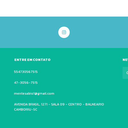
ENTRE EM CONTATO
NE
554730567515
47-3056-7515
mentesabio1@gmail.com
AVENIDA BRASIL, 1271 - SALA 09 - CENTRO - BALNEARIO
CAMBORIU-SC