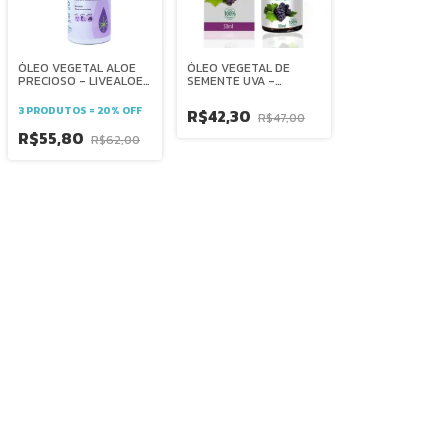
ÓLEO VEGETAL DE
ÓLEO VEGETAL ALOE
SEMENTE UVA -
PRECIOSO - LIVEALOE
ANTIOXIDANTE E
anti frizz - brilho -
REVITALIZANTE -
maciez - hidratante -
3 PRODUTOS = 20% OFF
R$42,30
R$47,00
PHYTOTERÁPICA
multifuncional -
restauração -
R$55,80
R$62,00