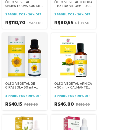
ÓLEO VEGETAL
ÓLEO VEGETAL JOJOBA
SEMENTE UVA 500 ML -
- EXTRA VIRGEM - 30
PHYTOTERÁPICA -
ML - HIDRATAÇÃO PELE
ANTIOXIDANTE
CABELO CONTROLE DA
3 PRODUTOS = 20% OFF
3 PRODUTOS = 20% OFF
ELASTICIDADE
OLEOSIDADE BRILHO
HIDRATAÇÃO TÔNICO
TÔNICO-
R$110,70
R$80,55
R$123,00
R$89,50
REVITALIZANTE
PHYTOTERÁPICA
ÓLEO VEGETAL DE
ÓLEO VEGETAL ARNICA
GIRASSOL- 50 ml -
- 50 ml - CALMANTE
HIDRATAÇÃO NUTRIÇÃO
DOR MUSCULAR
BRILHO MASSAGENS -
ANTITUMORAL
3 PRODUTOS = 20% OFF
3 PRODUTOS = 20% OFF
PHYTOTERÁPICA
ANALGÉSICO
ANTIINFLAMATORIO
R$48,15
R$46,80
R$53,50
R$52,00
CONTUSÕES VARIZES -
PHYTOTERÁPICA