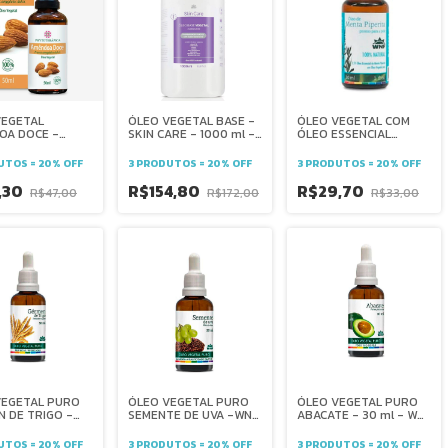
VEGETAL
ÓLEO VEGETAL BASE -
ÓLEO VEGETAL COM
OA DOCE -
SKIN CARE - 1000 ml -
ÓLEO ESSENCIAL
AÇÃO, BRILHO E
WNF
MENTA PIPERITA
 -
PRONTO PARA PELE -
UTOS = 20% OFF
3 PRODUTOS = 20% OFF
3 PRODUTOS = 20% OFF
TERÁPICA
WNF -FRESCOR -
REVIGORANTE -
,30
R$154,80
R$29,70
R$47,00
R$172,00
R$33,00
TENSÕES MUSCULARES
- ENJOO -
VEGETAL PURO
ÓLEO VEGETAL PURO
ÓLEO VEGETAL PURO
 DE TRIGO -
SEMENTE DE UVA -WNF
ABACATE - 30 ml - WNF
cabelo -
- hidratação -
trato capilar - pele -
zz - crescimento
massagens -
hidratação - nutrição -
UTOS = 20% OFF
3 PRODUTOS = 20% OFF
3 PRODUTOS = 20% OFF