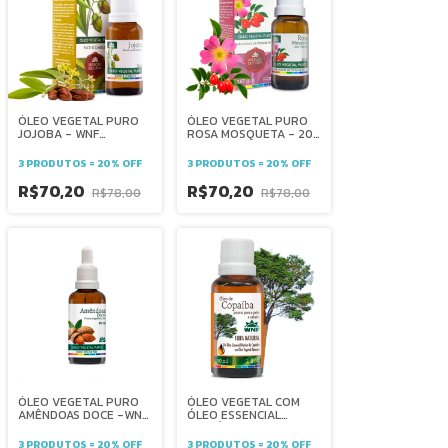
ÓLEO VEGETAL PURO
ÓLEO VEGETAL PURO
JOJOBA - WNF
ROSA MOSQUETA - 20
Fortalecedor - controle
ml - WNF hidratação -
da oleosidade -
anti rugas -
3 PRODUTOS = 20% OFF
3 PRODUTOS = 20% OFF
antioxidante -
antioxidante -
hidratante - antifrizz
ressecamento -
R$70,20
R$70,20
R$78,00
R$78,00
ÓLEO VEGETAL PURO
ÓLEO VEGETAL COM
AMÊNDOAS DOCE -WNF
ÓLEO ESSENCIAL
capilar antiinflamatório
COPAÍBA PRONTO
dermatites elasticidade
PARA PELE - WNF
3 PRODUTOS = 20% OFF
3 PRODUTOS = 20% OFF