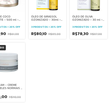
DE COCO
ÓLEO DE GIRASSOL
ÓLEO DE OLIVA
TE - 500 ml -
OZONIZADO - 30ml -
OZONIZADO - 30 ml -
O
OZONCARE
OZONCARE
UTOS = 20% OFF
3 PRODUTOS = 20% OFF
3 PRODUTOS = 20% OFF
,90
R$80,10
R$78,30
R$61,00
R$89,00
R$87,00
ADO
EAM - CREME
ELES NORMAIS E
S - 200 g -
O
9,00
R$110,00