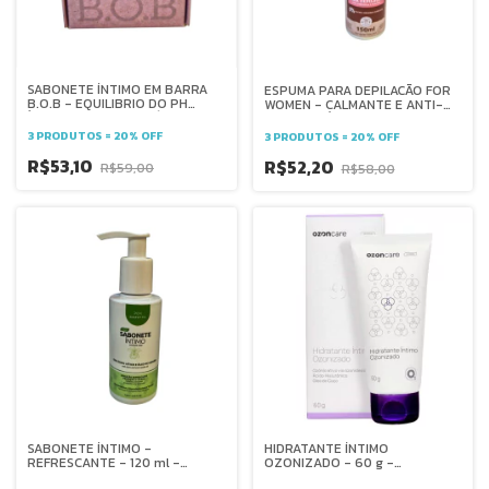
SABONETE ÍNTIMO EM BARRA
ESPUMA PARA DEPILACÃO FOR
B.O.B - EQUILIBRIO DO PH
WOMEN - CALMANTE E ANTI-
ÍNTIMO E HIPOALERGÊNICO -
INFLAMATÓRIA - CHEIRO BRASIL
90G
- 150ML
3 PRODUTOS = 20% OFF
3 PRODUTOS = 20% OFF
R$53,10
R$52,20
R$59,00
R$58,00
SABONETE ÍNTIMO -
HIDRATANTE ÍNTIMO
REFRESCANTE - 120 ml -
OZONIZADO - 60 g -
BIOZENTHI
OZONCARE