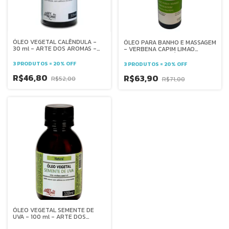
ÓLEO VEGETAL CALÊNDULA -
ÓLEO PARA BANHO E MASSAGEM
30 ml - ARTE DOS AROMAS -
- VERBENA CAPIM LIMAO
HIDRATAÇÃO- VARIZES -
FRESCOR E EQUILÍBRIO -110ML
CICATRIZANTE - REGENERADOR
3 PRODUTOS = 20% OFF
3 PRODUTOS = 20% OFF
- MASSAGENS - ANTIACNE
R$46,80
R$63,90
R$52,00
R$71,00
ÓLEO VEGETAL SEMENTE DE
UVA - 100 ml - ARTE DOS
AROMAS- antioxidante -