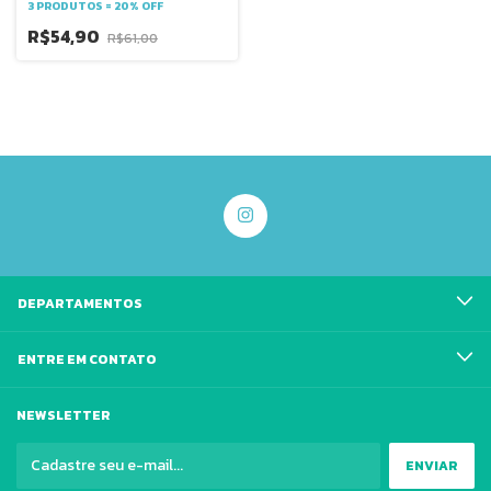
elasticidade - firmeza -
3 PRODUTOS = 20% OFF
massagens - pele seca -
carreador -
R$54,90
R$61,00
DEPARTAMENTOS
ENTRE EM CONTATO
NEWSLETTER