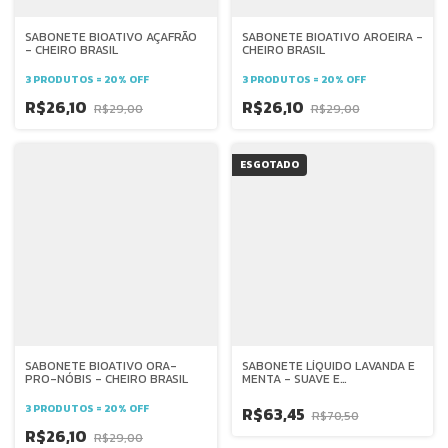
SABONETE BIOATIVO AÇAFRÃO
SABONETE BIOATIVO AROEIRA -
- CHEIRO BRASIL
CHEIRO BRASIL
3 PRODUTOS = 20% OFF
3 PRODUTOS = 20% OFF
R$26,10
R$26,10
R$29,00
R$29,00
ESGOTADO
SABONETE BIOATIVO ORA-
SABONETE LÍQUIDO LAVANDA E
PRO-NÓBIS - CHEIRO BRASIL
MENTA - SUAVE E
REFRESCANTE - BONI - SEM
PARABENOS, PETROLATOS,
3 PRODUTOS = 20% OFF
R$63,45
R$70,50
TRICLOSAN 500ML
R$26,10
R$29,00