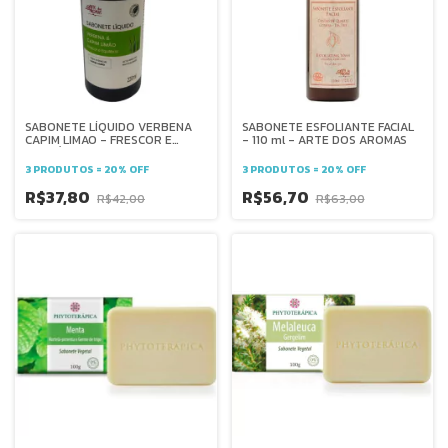
SABONETE ESFOLIANTE FACIAL
SABONETE LÍQUIDO VERBENA
- 110 ml - ARTE DOS AROMAS
CAPIM LIMAO - FRESCOR E
EQUILÍBRIO - ARTE DOS
AROMAS - 220 ML
3 PRODUTOS = 20% OFF
3 PRODUTOS = 20% OFF
R$56,70
R$37,80
R$63,00
R$42,00