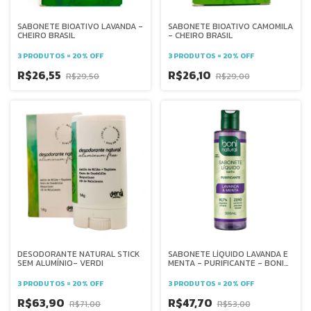
SABONETE BIOATIVO LAVANDA -
SABONETE BIOATIVO CAMOMILA
CHEIRO BRASIL
- CHEIRO BRASIL
3 PRODUTOS = 20% OFF
3 PRODUTOS = 20% OFF
R$26,55
R$26,10
R$29,50
R$29,00
DESODORANTE NATURAL STICK
SABONETE LÍQUIDO LAVANDA E
SEM ALUMÍNIO- VERDI
MENTA - PURIFICANTE - BONI
300ML
3 PRODUTOS = 20% OFF
3 PRODUTOS = 20% OFF
R$63,90
R$47,70
R$71,00
R$53,00