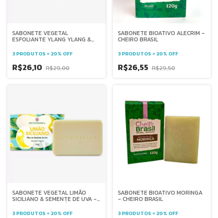
SABONETE VEGETAL
SABONETE BIOATIVO ALECRIM -
ESFOLIANTE YLANG YLANG &
CHEIRO BRASIL
COCO - 100g -
PHYTOTERÁPICA
3 PRODUTOS = 20% OFF
3 PRODUTOS = 20% OFF
R$26,10
R$26,55
R$29,00
R$29,50
SABONETE VEGETAL LIMÃO
SABONETE BIOATIVO MORINGA
SICILIANO & SEMENTE DE UVA -
- CHEIRO BRASIL
100 g - PHYTOTERÁPICA
3 PRODUTOS = 20% OFF
3 PRODUTOS = 20% OFF