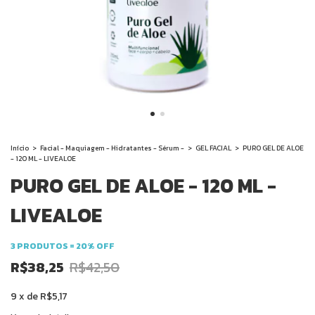
Início
>
Facial - Maquiagem - Hidratantes - Sérum -
>
GEL FACIAL
>
PURO GEL DE ALOE
- 120 ML - LIVEALOE
PURO GEL DE ALOE - 120 ML -
LIVEALOE
3 PRODUTOS = 20% OFF
R$38,25
R$42,50
9
x
de
R$5,17