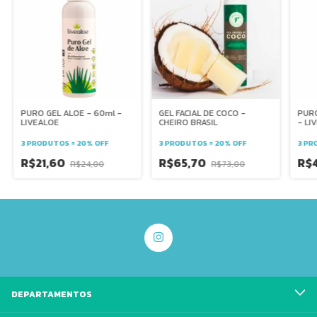
PURO GEL ALOE - 60ml -
GEL FACIAL DE COCO -
PURO
LIVEALOE
CHEIRO BRASIL
- LI
3 PRODUTOS = 20% OFF
3 PRODUTOS = 20% OFF
3 PR
R$21,60
R$65,70
R$
R$24,00
R$73,00
DEPARTAMENTOS