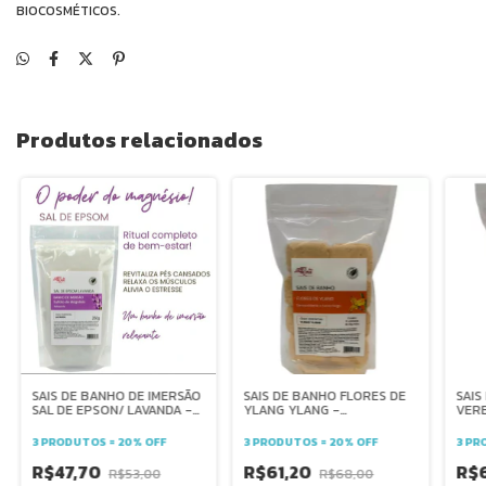
BIOCOSMÉTICOS.
Produtos relacionados
SAIS DE BANHO DE IMERSÃO
SAIS DE BANHO FLORES DE
SAIS
SAL DE EPSON/ LAVANDA -
YLANG YLANG -
VERB
RALAXANTE - ARTES DOS
SENSUALIDADE E
FRES
AROMAS
ACONCHEGO - 10 UNIDADES
UNID
3 PRODUTOS = 20% OFF
3 PRODUTOS = 20% OFF
3 PR
DE 20 GRAMAS CADA -
R$47,70
R$61,20
R$
R$53,00
R$68,00