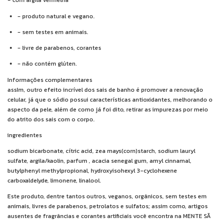
- com argila vermelha
- produto natural e vegano.
- sem testes em animais.
- livre de parabenos, corantes
- não contém glúten.
Informações complementares
assIm, outro efeito incrível dos sais de banho é promover a renovação
celular, já que o sódio possui características antioxidantes, melhorando o
aspecto da pele, além de como já foi dito, retirar as impurezas por meio
do atrito dos sais com o corpo.
ingredientes
sodium bicarbonate, cítric acid, zea mays(corn)starch, sodium lauryl
sulfate, argila/kaolin, parfum , acacia senegal gum, amyl cinnamal,
butylphenyl methylpropional, hydroxyisohexyl 3-cyclohexene
carboxaldelyde, limonene, linalool.
Este produto, dentre tantos outros, veganos, orgânicos, sem testes em
animais, livres de parabenos, petrolatos e sulfatos; assim como, artigos
ausentes de fragrâncias e corantes artificiais você encontra na MENTE SÃ